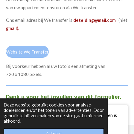
van uw appartement opsturen via We transfer.
Ons email adres bij We transfer is
deteiding@mail.com
(niet
gmail).
Website We Transfer
Bij voorkeur hebben al uw foto´s een afmeting van
720
x
1080
pixels.
Dank u voor het invullen van dit formulier.
Deze website gebruikt cookies voor analyse-
We hopen op een prettige samenwerking.
doeleinden en/of het tonen van advertenties. Door
Deze website staat in de preview modus en is
gebruik te blijven maken van de site gaat u hiermee
akkoord.
nog niet gepubliceerd
Akkoord